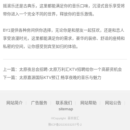
摇滚乐还是古典乐，这里都能满足你的音乐口味，沉浸式音乐享受将
带你进入一个完全不同的世界，释放你的音乐激情。
BY1提供各种房间供你选择，无论你是和朋友一起狂欢，还是和恋人
享受浪漫时光，这里都能满足你的需求，豪华的装修、舒适的座椅和
私密的空间，让你感受到宾至如归的体验。
上一篇：
太原夜总会招聘-太原万利汇KTV招聘给你一个高薪资机会
下一篇：
太原嘉源国际KTV预订,畅享夜晚的音乐与魅力
网站简介
|
广告服务
|
联系我们
|
网站帮助
|
网站公告
|
sitemap
©Copyright
喜欢夜汇
豫ICP备2023033257号-2